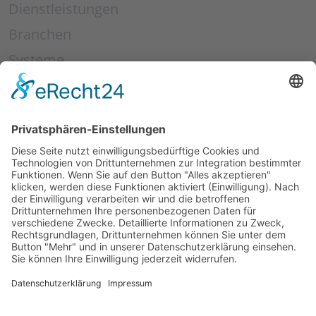
Dienstleistungen
Branchen
Systeme
Über uns
Shop
Kontakt
© 2026 SPS Automation GmbH. Alle Rechte
vorbehalten.
Im Rhein Neckar Kreis - Mannheim - Heidelberg - Ludwigshafen
Cookie-Einstellungen