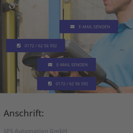
E-MAIL SENDEN
0172 / 62 56 592
E-MAIL SENDEN
0172 / 62 56 592
Anschrift:
SPS Automation GmbH